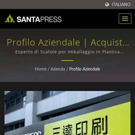
ITALIANO
Profilo Aziendale | Acquisto
All'ingrosso Di Scatole Di
Esperto di Scatole per Imballaggio in Plastica
Trasparente, Foglio Metallico e Cartone | design di
Imballaggio In Plastica RPET
imballaggi innovativi e su misura
Home
/
Azienda
/
Profilo Aziendale
Produttore | Santa Press
Co., Ltd.