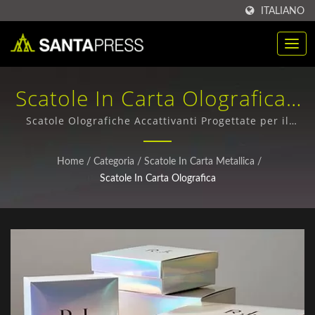
ITALIANO
Scatole In Carta Olografica /
Fornitori Di Scatole In Carta
Scatole Olografiche Accattivanti Progettate per il
Retail e Regali / Scatole di imballaggio in carta
Kraft Sostenibile Per Aziende
ecologica - Design personalizzati e ordini all'ingrosso
Home
/
Categoria
/
Scatole In Carta Metallica
/
| Santa Press Co., Ltd.
Scatole In Carta Olografica