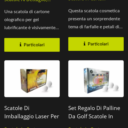
Fiore
Olografica
Scatole In Carta
Questa scatola cosmetica
Una scatola di cartone
Olografica
presenta un sorprendente
olografico per gel
tema di farfalle e petali di
lubrificante è visivamente
fiori, con una chiusura...
attraente e innovativa....
Particolari
Particolari
Scatole Di
Set Regalo Di Palline
Imballaggio Laser Per
Da Golf Scatole In
Palloni Sportivi
Carta Olografica