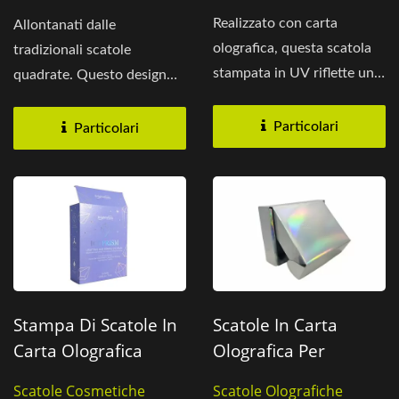
Scatola Regalo Per Palline
Esagonali.
Realizzato con carta
Allontanati dalle
olografica, questa scatola
tradizionali scatole
stampata in UV riflette una
quadrate. Questo design
luce vibrante per un forte...
esagonale porta un fresco
appeal...
Particolari
Particolari
Stampa Di Scatole In
Scatole In Carta
Carta Olografica
Olografica Per
Premium Per
Cosmetici
Scatole Cosmetiche
Scatole Olografiche