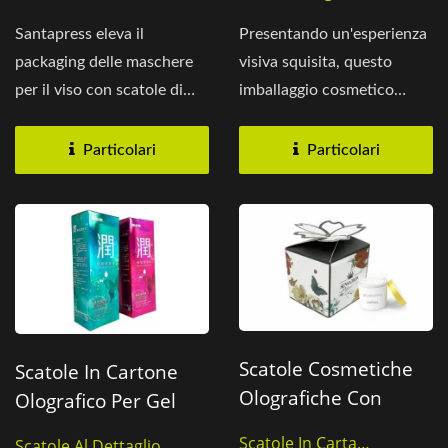
Imballaggio Di
Maschere Per Il Viso
Santapress eleva il
Presentando un'esperienza
packaging delle maschere
visiva squisita, questo
per il viso con scatole di
imballaggio cosmetico
carta olografica
innovativo combina...
caratterizzate...
Particolari
Particolari
Scatole Cosmetiche
Scatole In Cartone
Olografiche Con
Olografico Per Gel
Coperchio A Petalo Di
Lubrificante
Scatole In Carta
Scatole Al Dettaglio,