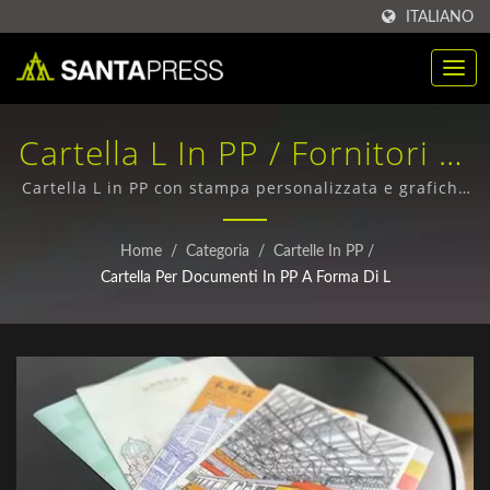
ITALIANO
Cartella L In PP / Fornitori Di
Scatole In Carta Kraft
Cartella L in PP con stampa personalizzata e grafiche
creative / Scatole di imballaggio in carta ecologica -
Sostenibile Per Aziende |
Design personalizzati e ordini all'ingrosso
Home
/
Categoria
/
Cartelle In PP
/
Santa Press Co., Ltd.
Cartella Per Documenti In PP A Forma Di L