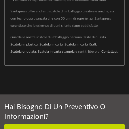
Santapress offre ai clienti scatole di imballaggio creative e uniche, sia
con tecnologia avanzata che con 50 anni di esperienza, Santapress
garantisce che le esigenze di ogni cliente siano soddisfatte.
Guarda le nostre scatole di imballaggio personalizzate di qualità
Scatola in plastica
,
Scatola in carta
,
Scatola in carta Kraft
,
Scatola ondulata
,
Scatola in carta stagnola
e sentiti libero di
Contattaci
.
Hai Bisogno Di Un Preventivo O
Informazioni?