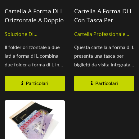
Cartella A Forma Di L
Cartella A Forma Di L
Orizzontale A Doppio
Con Tasca Per
Lato
Biglietti Da Visita
Soluzione Di
Cartella Professionale
Archiviazione File
Per Documenti
Il folder orizzontale a due
Questa cartella a forma di L
lati a forma di L combina
presenta una tasca per
due folder a forma di L in
biglietti da visita integrata,
un'unica unità...
rendendola...
Particolari
Particolari