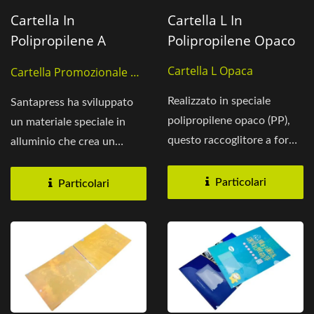
Cartella In
Cartella L In
Polipropilene A
Polipropilene Opaco
Forma Di L In
Cartella L Opaca
Cartella Promozionale Da
Alluminio Argentato
Regalare
Realizzato in speciale
Santapress ha sviluppato
polipropilene opaco (PP),
un materiale speciale in
questo raccoglitore a forma
alluminio che crea un
di L offre una sensazione...
aspetto premium e
accattivante....
Particolari
Particolari