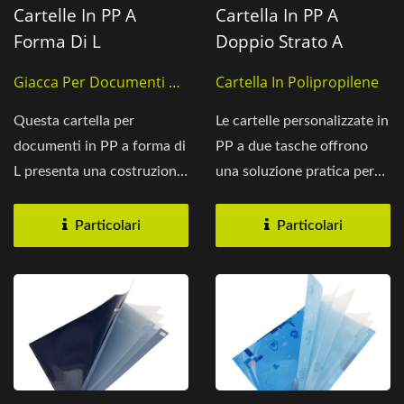
Cartelle In PP A
Cartella In PP A
Forma Di L
Doppio Strato A
Personalizzate Con
Forma Di L Per
Giacca Per Documenti A
Cartella In Polipropilene
Stampa A Colori
Un'immagazzinamen
Forma Di L
To Organizzato
Questa cartella per
Le cartelle personalizzate in
documenti in PP a forma di
PP a due tasche offrono
L presenta una costruzione
una soluzione pratica per
in polipropilene...
organizzare,...
Particolari
Particolari