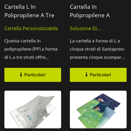
Cartella L In
Cartella In
Polipropilene A Tre
Polipropilene A
Strati
Forma Di L A Cinque
Cartella Personalizzabile
Soluzione Di
Strati
Archiviazione File
Questa cartella in
La cartella a forma di L a
polipropilene (PP) a forma
cinque strati di Santapress
di L a tre strati offre
presenta cinque scomparti
un'organizzazione
indipendenti...
efficiente...
Particolari
Particolari