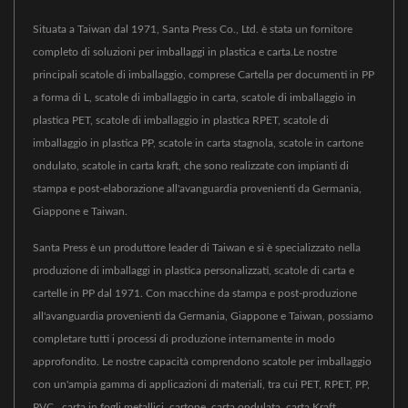
Situata a Taiwan dal 1971, Santa Press Co., Ltd. è stata un fornitore
completo di soluzioni per imballaggi in plastica e carta.Le nostre
principali scatole di imballaggio, comprese Cartella per documenti in PP
a forma di L, scatole di imballaggio in carta, scatole di imballaggio in
plastica PET, scatole di imballaggio in plastica RPET, scatole di
imballaggio in plastica PP, scatole in carta stagnola, scatole in cartone
ondulato, scatole in carta kraft, che sono realizzate con impianti di
stampa e post-elaborazione all'avanguardia provenienti da Germania,
Giappone e Taiwan.
Santa Press è un produttore leader di Taiwan e si è specializzato nella
produzione di imballaggi in plastica personalizzati, scatole di carta e
cartelle in PP dal 1971. Con macchine da stampa e post-produzione
all'avanguardia provenienti da Germania, Giappone e Taiwan, possiamo
completare tutti i processi di produzione internamente in modo
approfondito. Le nostre capacità comprendono scatole per imballaggio
con un'ampia gamma di applicazioni di materiali, tra cui PET, RPET, PP,
PVC., carta in fogli metallici, cartone, carta ondulata, carta Kraft