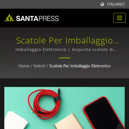
ITALIANO
Scatole Per Imballaggio
Elettronico | Scatola Di
Imballaggio Elettronico | Acquista scatole di
imballaggio RPET in grandi quantità - Qualità
Imballaggio In Plastica PP
superiore, Prezzi competitivi
Home
/
Settori
/
Scatole Per Imballaggio Elettronico
Personalizzata Per B2B |
Santa Press Co., Ltd.