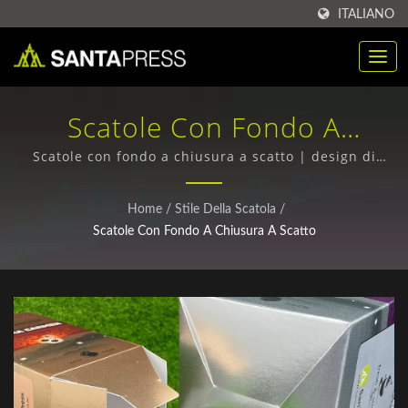
ITALIANO
Scatole Con Fondo A
Chiusura A Scatto | Acquisto
Scatole con fondo a chiusura a scatto | design di
imballaggi innovativi e su misura
All'ingrosso Di Scatole Di
Home
/
Stile Della Scatola
/
Imballaggio In Plastica RPET
Scatole Con Fondo A Chiusura A Scatto
Produttore | Santa Press
Co., Ltd.