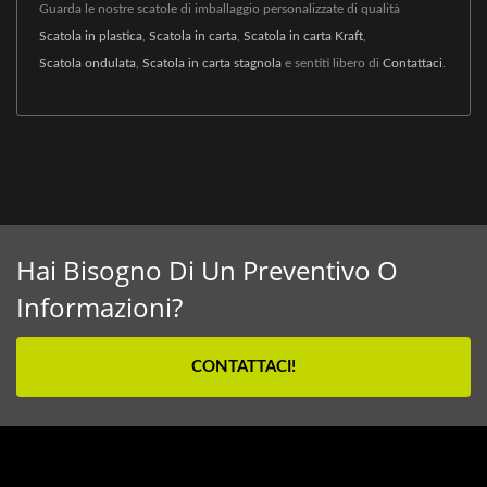
Guarda le nostre scatole di imballaggio personalizzate di qualità
Scatola in plastica
,
Scatola in carta
,
Scatola in carta Kraft
,
Scatola ondulata
,
Scatola in carta stagnola
e sentiti libero di
Contattaci
.
Hai Bisogno Di Un Preventivo O
Informazioni?
CONTATTACI!