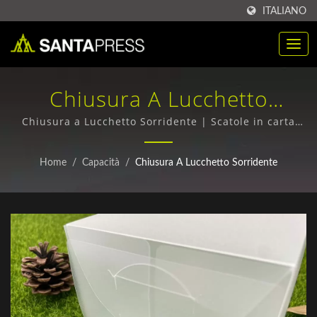
ITALIANO
Chiusura A Lucchetto
Sorridente | Scatole In Carta
Chiusura a Lucchetto Sorridente | Scatole in carta
stagnola e scatole ondulate - Qualità superiore,
Stagnola Ecologiche
spedizione in tutto il mondo
Home
/
Capacità
/
Chiusura A Lucchetto Sorridente
All'ingrosso | Santa Press
Co., Ltd.