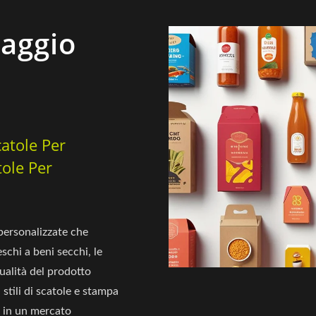
laggio
catole Per
tole Per
personalizzate che
schi a beni secchi, le
ualità del prodotto
 stili di scatole e stampa
i in un mercato