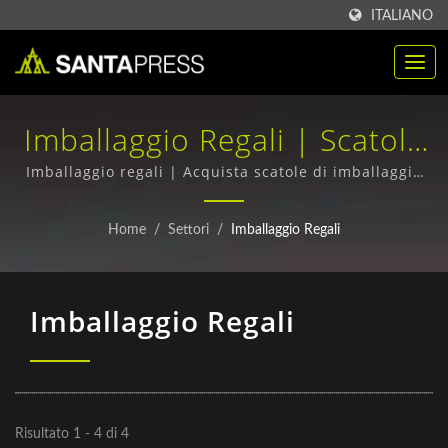
ITALIANO
Imballaggio Regali | Scatola
Di Imballaggio In Plastica PP
Imballaggio regali | Acquista scatole di imballaggio
RPET all'ingrosso - Qualità superiore, Prezzi
Personalizzata Per B2B |
competitivi
Home
/
Settori
/
Imballaggio Regali
Santa Press Co., Ltd.
Imballaggio Regali
Risultato 1 - 4 di 4