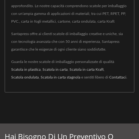
approfondito. Le nostre capacità comprendono scatole per imballaggio
con un'ampia gamma di applicazioni di materiali, tra cui PET, RPET, PP,
PVC., carta in fogli metallici, cartone, carta ondulata, carta Kraft
Santapress offre ai clienti scatole di imballaggio creative e uniche, sia
con tecnologia avanzata che con 50 anni di esperienza, Santapress
garantisce che le esigenze di ogni cliente siano soddisfatte.
Guarda le nostre scatole di imballaggio personalizzate di qualità
Scatola in plastica
,
Scatola in carta
,
Scatola in carta Kraft
,
Scatola ondulata
,
Scatola in carta stagnola
e sentiti libero di
Contattaci
.
Hai Bisogno Di Un Preventivo O