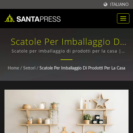
ITALIANO
Scatole Per Imballaggio Di
Prodotti Per La Casa |
Scatole per imballaggio di prodotti per la casa |
Acquista scatole di imballaggio RPET all'ingrosso -
Scatola Di Imballaggio In
Qualità superiore, Prezzi competitivi
Home
/
Settori
/
Scatole Per Imballaggio Di Prodotti Per La Casa
Plastica PP Personalizzata
Per B2B | Santa Press Co.,
Ltd.