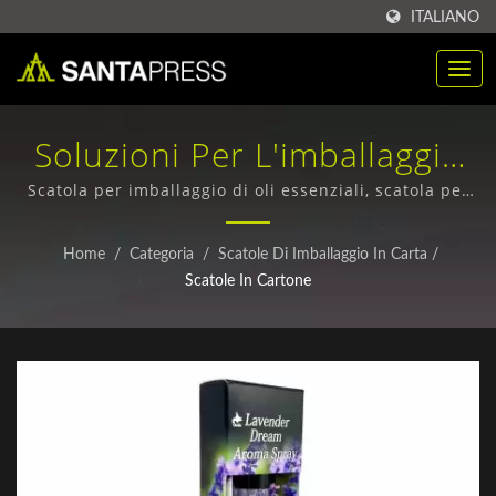
ITALIANO
Soluzioni Per L'imballaggio
Di Prodotti A Base Di Oli
Scatola per imballaggio di oli essenziali, scatola per
trucco e cura della pelle, scatola di imballaggio in
Essenziali / Scatole Di
carta, cartone stampato - Vista frontale / Imballaggi in
Home
/
Categoria
/
Scatole Di Imballaggio In Carta
/
plastica PET premium - Opzioni durevoli e sostenibili
Cartone Ondulato Di Alta
Scatole In Cartone
Qualità Per Acquirenti
Globali | Santa Press Co.,
Ltd.