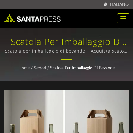
ITALIANO
Scatola Per Imballaggio Di
Bevande | Scatola Di
Scatola per imballaggio di bevande | Acquista scatole
di imballaggio RPET all'ingrosso - Qualità superiore,
Imballaggio In Plastica PP
Prezzi competitivi
Home
/
Settori
/
Scatola Per Imballaggio Di Bevande
Personalizzata Per B2B |
Santa Press Co., Ltd.