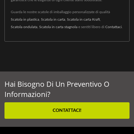
garantisce che le esigenze di ogni cliente siano soddisfatte.
Guarda le nostre scatole di imballaggio personalizzate di qualità
Scatola in plastica
,
Scatola in carta
,
Scatola in carta Kraft
,
Scatola ondulata
,
Scatola in carta stagnola
e sentiti libero di
Contattaci
.
Hai Bisogno Di Un Preventivo O
Informazioni?
CONTATTACI!