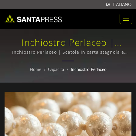
ITALIANO
Inchiostro Perlaceo |
Scatole In Carta Stagnola
Inchiostro Perlaceo | Scatole in carta stagnola e
scatole ondulate - Qualità superiore, spedizione in
Ecologiche All'ingrosso |
tutto il mondo
Home
/
Capacità
/
Inchiostro Perlaceo
Santa Press Co., Ltd.