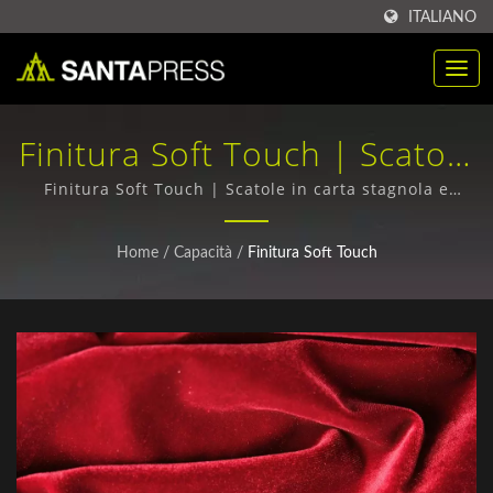
ITALIANO
Finitura Soft Touch | Scatole
In Carta Stagnola Ecologiche
Finitura Soft Touch | Scatole in carta stagnola e
scatole ondulate - Qualità superiore, spedizione in
All'ingrosso | Santa Press
tutto il mondo
Home
/
Capacità
/
Finitura Soft Touch
Co., Ltd.