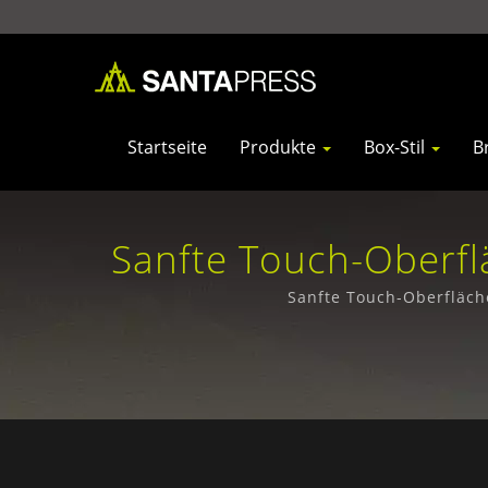
Startseite
Produkte
Box-Stil
B
Sanfte Touch-Oberfl
Große
Sanfte Touch-Oberfläch