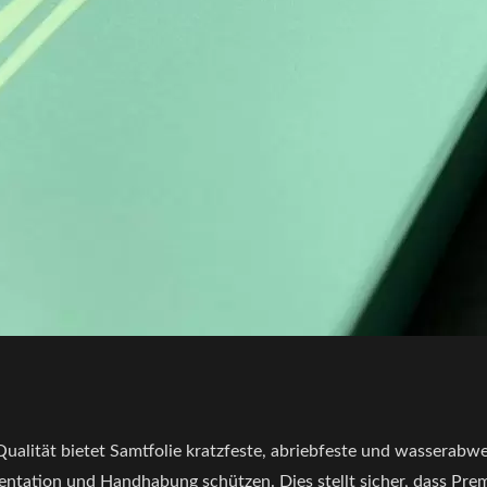
Qualität bietet Samtfolie kratzfeste, abriebfeste und wasserab
ntation und Handhabung schützen. Dies stellt sicher, dass Prem