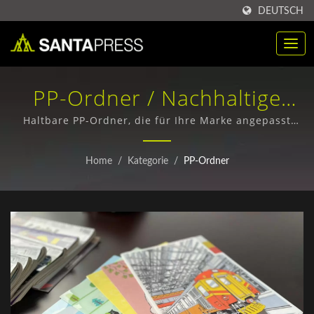
DEUTSCH
PP-Ordner / Nachhaltige
Kraftpapierboxenlieferanten
Haltbare PP-Ordner, die für Ihre Marke angepasst
sind / Umweltfreundliche Papierverpackungsboxen -
Für Unternehmen | Santa
Individuelle Designs & Großbestellungen
Home
/
Kategorie
/
PP-Ordner
Press Co., Ltd.