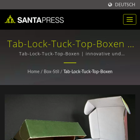
DEUTSCH
Tab-Lock-Tuck-Top-Boxen |
Großabnahme Von RPET-
Tab-Lock-Tuck-Top-Boxen | innovative und
maßgeschneiderte Verpackungsdesigns
Kunststoffverpackungsboxen
Home
/
Box-Stil
/
Tab-Lock-Tuck-Top-Boxen
Hersteller | Santa Press Co.,
Ltd.