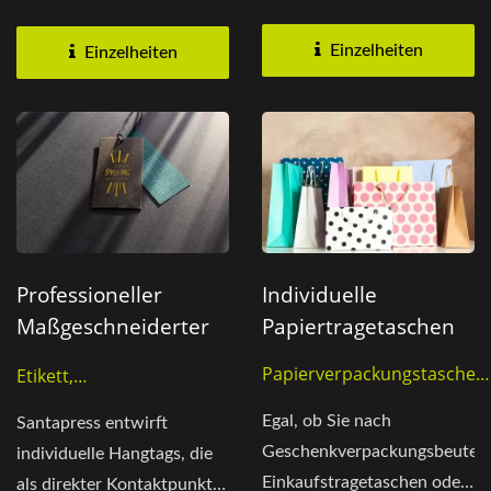
kombiniert dieser L-förmige
förmige Ticketordner
Ticketordner...
Nachhaltigkeit,...
Einzelheiten
Einzelheiten
Professioneller
Individuelle
Maßgeschneiderter
Papiertragetaschen
Druck Für Hangtags
Papierverpackungstaschen,
Etikett,
Tragetasche,
Verpackungsetiketten,
Egal, ob Sie nach
Santapress entwirft
Verpackungstasche
Hängende Pflegehinweise
Geschenkverpackungsbeuteln
individuelle Hangtags, die
Einkaufstragetaschen oder
als direkter Kontaktpunkt