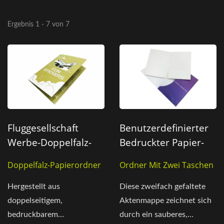
Ergebnis 1 - 7 von 7
Fluggesellschaft
Benutzerdefinierter
Werbe-Doppelfalz-
Bedruckter Papier-
Papierordner
Ordner Mit Zwei
Doppelfalz-Papierordner
Ordner Mit Zwei Taschen
Taschen
Hergestellt aus
Diese zweifach gefaltete
doppelseitigem,
Aktenmappe zeichnet sich
bedruckbarem
durch ein sauberes,