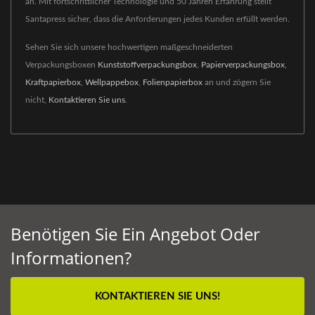
an. Mit fortschrittlicher Technologie und 50 Jahren Erfahrung stellt
Santapress sicher, dass die Anforderungen jedes Kunden erfüllt werden.
Sehen Sie sich unsere hochwertigen maßgeschneiderten
Verpackungsboxen
Kunststoffverpackungsbox
,
Papierverpackungsbox
,
Kraftpapierbox
,
Wellpappebox
,
Folienpapierbox
an und zögern Sie
nicht,
Kontaktieren Sie uns
.
Benötigen Sie Ein Angebot Oder
Informationen?
KONTAKTIEREN SIE UNS!