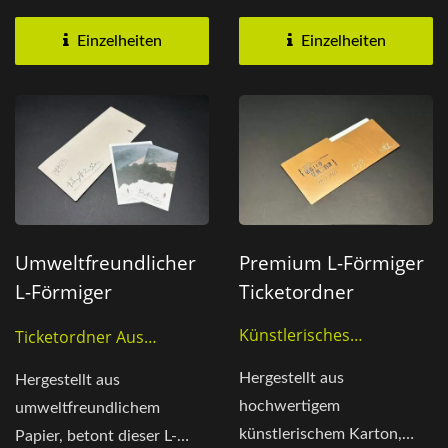
Kupferplattenpapier mit
langlebiges Design zur
glänzender Oberfläche...
Organisation...
Einzelheiten
Einzelheiten
Umweltfreundlicher
Premium L-Förmiger
L-Förmiger
Ticketordner
Ticketordner
Künstlerisches
Ticketordner Aus
Kartonmaterial
Recyceltem Material
Hergestellt aus
Hergestellt aus
hochwertigem
umweltfreundlichem
künstlerischem Karton,
Papier, betont dieser L-