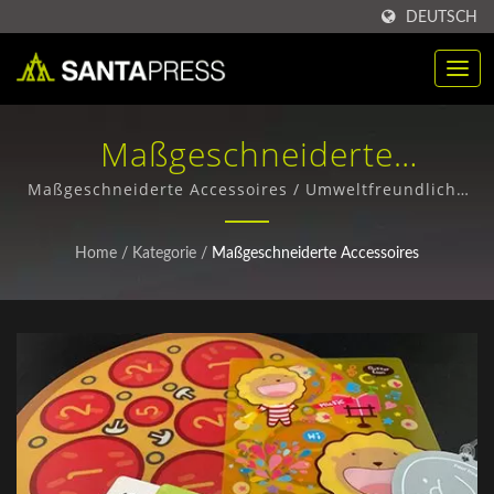
DEUTSCH
Maßgeschneiderte
Accessoires / Nachhaltige
Maßgeschneiderte Accessoires / Umweltfreundliche
Papierverpackungsboxen - Individuelle Designs &
Kraftpapierboxenlieferanten
Großbestellungen
Home
/
Kategorie
/
Maßgeschneiderte Accessoires
Für Unternehmen | Santa
Press Co., Ltd.