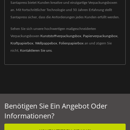
Santapress bietet Kunden kreative und einzigartige Verpackungsboxen
an. Mit fortschrittlicher Technologie und 50 Jahren Erfahrung stellt
Santapress sicher, dass die Anforderungen jedes Kunden erfüllt werden.
Sehen Sie sich unsere hochwertigen maßgeschneiderten
Verpackungsboxen
Kunststoffverpackungsbox
,
Papierverpackungsbox
,
Kraftpapierbox
,
Wellpappebox
,
Folienpapierbox
an und zögern Sie
nicht,
Kontaktieren Sie uns
.
Benötigen Sie Ein Angebot Oder
Informationen?