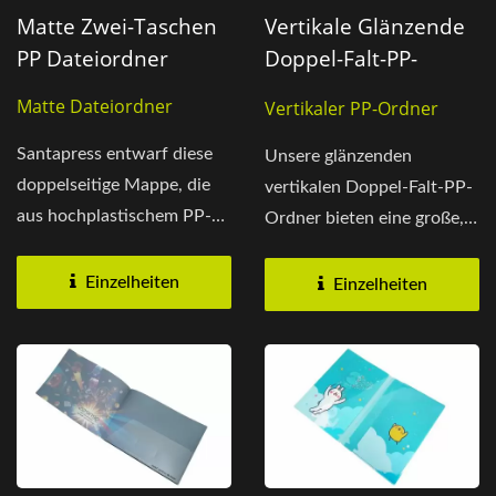
Matte Zwei-Taschen
Vertikale Glänzende
PP Dateiordner
Doppel-Falt-PP-
Ordner
Matte Dateiordner
Vertikaler PP-Ordner
Santapress entwarf diese
Unsere glänzenden
doppelseitige Mappe, die
vertikalen Doppel-Falt-PP-
aus hochplastischem PP-
Ordner bieten eine große,
Material besteht....
glatte Oberfläche,...
Einzelheiten
Einzelheiten