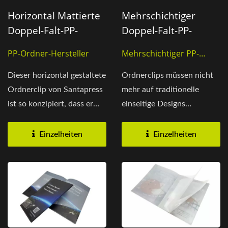
Horizontal Mattierte
Mehrschichtiger
Doppel-Falt-PP-
Doppel-Falt-PP-
Mappe
Ordnerclip
PP-Ordner-Hersteller
Mehrschichtiger PP-
Ordner
Dieser horizontal gestaltete
Ordnerclips müssen nicht
Ordnerclip von Santapress
mehr auf traditionelle
ist so konzipiert, dass er
einseitige Designs
Dokumente...
beschränkt sein.
Santapress...
Einzelheiten
Einzelheiten