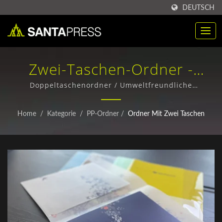
DEUTSCH
Zwei-Taschen-Ordner -
Hersteller Aus Taiwan /
Doppeltaschenordner / Umweltfreundliche
Papierverpackungsboxen - Individuelle Designs &
Nachhaltige
Großbestellungen
Home
/
Kategorie
/
PP-Ordner
/
Ordner Mit Zwei Taschen
Kraftpapierboxenlieferanten
Für Unternehmen | Santa
Press Co., Ltd.