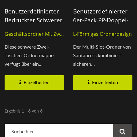
Benutzerdefinierter
Benutzerdefinierter
Bedruckter Schwerer
6er-Pack PP-Doppel-
Ordner Mit Zwei
Falt-Ordner
Geschäftsordner Mit Zwei
L-Förmiges Ordnerdesign
Taschen
Taschen
Diese schwere Zwei-
Der Multi-Slot-Ordner von
Taschen-Ordnermappe
Santapress kombiniert
verfügt über ein
sicheren
erweitertes Volumen von 7
Dokumentenschutz mit
mm, das eine...
einfacher Organisation....
Einzelheiten
Einzelheiten
Ergebnis 1 - 6 von 6