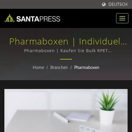
DEUTSCH
Pharmaboxen | Individuell
Angefertigte PP-
Pharmaboxen | Kaufen Sie Bulk RPET
Verpackungsboxen - Top-Qualität, wettbewerbsfähige
Kunststoffverpackungsbox
Preise
Home
/
Branchen
/
Pharmaboxen
Für B2B | Santa Press Co.,
Ltd.