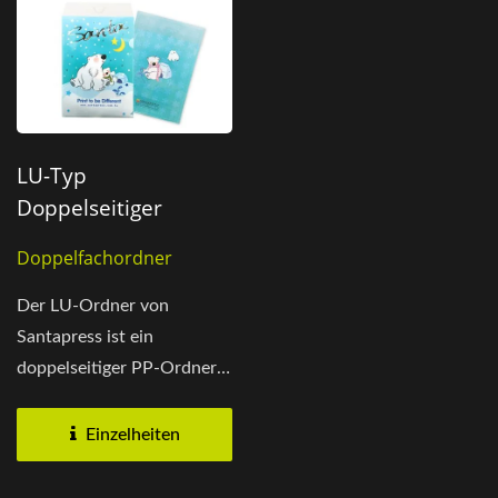
LU-Typ
Doppelseitiger
Ordner Mit
Doppelfachordner
Individuellem Druck
Der LU-Ordner von
Santapress ist ein
doppelseitiger PP-Ordner
mit L- und U-förmigen
Fächern,...
Einzelheiten