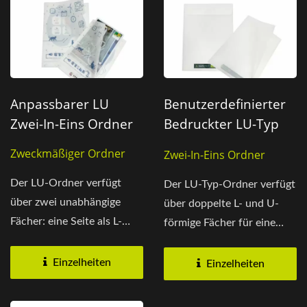
Anpassbarer LU
Benutzerdefinierter
Zwei-In-Eins Ordner
Bedruckter LU-Typ
Doppelseitiger
Zweckmäßiger Ordner
Zwei-In-Eins Ordner
Ordner
Der LU-Ordner verfügt
Der LU-Typ-Ordner verfügt
über zwei unabhängige
über doppelte L- und U-
Fächer: eine Seite als L-
förmige Fächer für eine
Ordner und die andere...
organisierte...
Einzelheiten
Einzelheiten