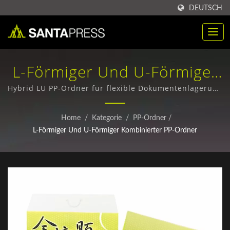
DEUTSCH
L-Förmiger Und U-Förmiger
Kombinierter PP-Ordner /
Hybrid LU PP-Ordner für flexible Dokumentenlagerung
/ Umweltfreundliche Papierverpackungsboxen -
Nachhaltige
Individuelle Designs & Großbestellungen
Home
/
Kategorie
/
PP-Ordner
/
Kraftpapierboxenlieferanten
L-Förmiger Und U-Förmiger Kombinierter PP-Ordner
Für Unternehmen | Santa
Press Co., Ltd.