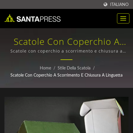
ITALIANO
Scatole Con Coperchio A
Scorrimento E Chiusura A
Scatole con coperchio a scorrimento e chiusura a
linguetta | design di imballaggi innovativi e su
Linguetta | Acquisto
misura
Home
/
Stile Della Scatola
/
All'ingrosso Di Scatole Di
Scatole Con Coperchio A Scorrimento E Chiusura A Linguetta
Imballaggio In Plastica RPET
Produttore | Santa Press
Co., Ltd.