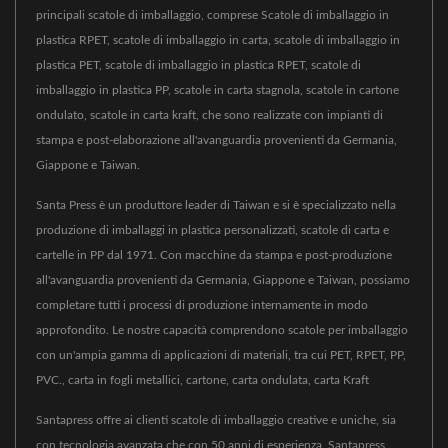
principali scatole di imballaggio, comprese Scatole di imballaggio in
plastica RPET, scatole di imballaggio in carta, scatole di imballaggio in
plastica PET, scatole di imballaggio in plastica RPET, scatole di
imballaggio in plastica PP, scatole in carta stagnola, scatole in cartone
ondulato, scatole in carta kraft, che sono realizzate con impianti di
stampa e post-elaborazione all'avanguardia provenienti da Germania,
Giappone e Taiwan.
Santa Press è un produttore leader di Taiwan e si è specializzato nella
produzione di imballaggi in plastica personalizzati, scatole di carta e
cartelle in PP dal 1971. Con macchine da stampa e post-produzione
all'avanguardia provenienti da Germania, Giappone e Taiwan, possiamo
completare tutti i processi di produzione internamente in modo
approfondito. Le nostre capacità comprendono scatole per imballaggio
con un'ampia gamma di applicazioni di materiali, tra cui PET, RPET, PP,
PVC., carta in fogli metallici, cartone, carta ondulata, carta Kraft
Santapress offre ai clienti scatole di imballaggio creative e uniche, sia
con tecnologia avanzata che con 50 anni di esperienza, Santapress