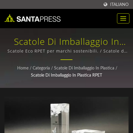
ITALIANO
Scatole Di Imballaggio In
Plastica RPET / Fornitori Di
Scatole Eco RPET per marchi sostenibili. / Scatole di
imballaggio in carta ecologica - Design personalizzati
Scatole In Carta Kraft
e ordini all'ingrosso
Home
/
Categoria
/
Scatole Di Imballaggio In Plastica
/
Sostenibile Per Aziende |
Scatole Di Imballaggio In Plastica RPET
Santa Press Co., Ltd.