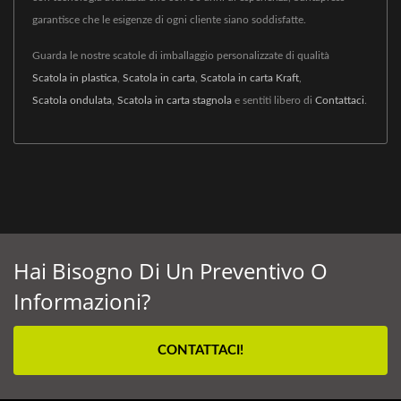
garantisce che le esigenze di ogni cliente siano soddisfatte.
Guarda le nostre scatole di imballaggio personalizzate di qualità
Scatola in plastica
,
Scatola in carta
,
Scatola in carta Kraft
,
Scatola ondulata
,
Scatola in carta stagnola
e sentiti libero di
Contattaci
.
Hai Bisogno Di Un Preventivo O
Informazioni?
CONTATTACI!