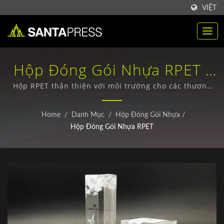
VIỆT
Hộp Đóng Gói Nhựa RPET /
Nhà Cung Cấp Hộp Giấy
Hộp RPET thân thiện với môi trường cho các thương
hiệu bền vững. / Hộp đóng gói giấy thân thiện với môi
Kraft Bền Vững Cho Doanh
trường - Thiết kế tùy chỉnh & Đặt hàng số lượng lớn
Home
/
Danh Mục
/
Hộp Đóng Gói Nhựa
/
Nghiệp | Santa Press Co.,
Hộp Đóng Gói Nhựa RPET
Ltd.