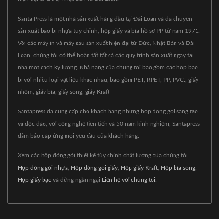
Santa Press là một nhà sản xuất hàng đầu tại Đài Loan và đã chuyên
sản xuất bao bì nhựa tùy chỉnh, hộp giấy và bìa hồ sơ PP từ năm 1971.
Với các máy in và máy sau sản xuất hiện đại từ Đức, Nhật Bản và Đài
Loan, chúng tôi có thể hoàn tất tất cả các quy trình sản xuất ngay tại
nhà một cách kỹ lưỡng. Khả năng của chúng tôi bao gồm các hộp bao
bì với nhiều loại vật liệu khác nhau, bao gồm PET, RPET, PP, PVC., giấy
nhôm, giấy bìa, giấy sóng, giấy Kraft
Santapress đã cung cấp cho khách hàng những hộp đóng gói sáng tạo
và độc đáo, với công nghệ tiên tiến và 50 năm kinh nghiệm, Santapress
đảm bảo đáp ứng mọi yêu cầu của khách hàng.
Xem các hộp đóng gói thiết kế tùy chỉnh chất lượng của chúng tôi
Hộp đóng gói nhựa
,
Hộp đóng gói giấy
,
Hộp giấy Kraft
,
Hộp bìa sóng
,
Hộp giấy bạc
và đừng ngần ngại
Liên hệ với chúng tôi
.