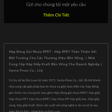
Gửi cho chúng tôi một yêu cầu
Thêm Chi Tiết
Hộp Đóng Gói Nhựa RPET - Hộp RPET Thân Thiện Với
Môi Trường Cho Các Thương Hiệu Bền Vững. | Nhà
Cung Cấp Hộp Giấy Kraft Bền Vững Cho Doanh Nghiệp |
Santa Press Co., Ltd.
Có trụ sở tại Đài Loan từ năm 1971, Santa Press Co., Ltd. đã trở thành
nhà cung cấp giải pháp bao bì nhựa và giấy toàn diện.Các hộp đóng
gói chính của chúng tôi, bao gồm Hộp đóng gói nhựa RPET, hộp giấy,
hộp nhựa PET, hộp nhựa RPET, hộp nhựa PP, hộp giấy bạc, hộp giấy
sóng, hộp giấy kraft, được sản xuất với công nghệ in ấn và xử lý sau
hiện đại từ Đức, Nhật Bản và Đài Loan.