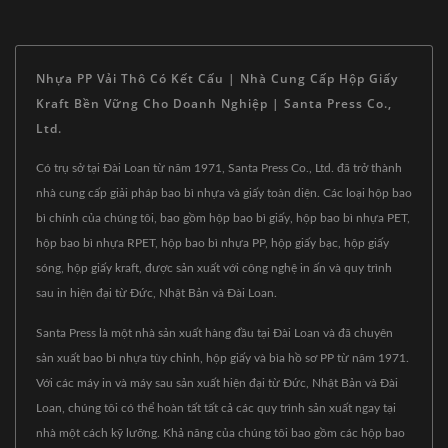
Nhựa PP Vải Thô Có Kết Cấu | Nhà Cung Cấp Hộp Giấy
Kraft Bền Vững Cho Doanh Nghiệp | Santa Press Co.,
Ltd.
Có trụ sở tại Đài Loan từ năm 1971, Santa Press Co., Ltd. đã trở thành
nhà cung cấp giải pháp bao bì nhựa và giấy toàn diện. Các loại hộp bao
bì chính của chúng tôi, bao gồm hộp bao bì giấy, hộp bao bì nhựa PET,
hộp bao bì nhựa RPET, hộp bao bì nhựa PP, hộp giấy bạc, hộp giấy
sóng, hộp giấy kraft, được sản xuất với công nghệ in ấn và quy trình
sau in hiện đại từ Đức, Nhật Bản và Đài Loan.
Santa Press là một nhà sản xuất hàng đầu tại Đài Loan và đã chuyên
sản xuất bao bì nhựa tùy chỉnh, hộp giấy và bìa hồ sơ PP từ năm 1971.
Với các máy in và máy sau sản xuất hiện đại từ Đức, Nhật Bản và Đài
Loan, chúng tôi có thể hoàn tất tất cả các quy trình sản xuất ngay tại
nhà một cách kỹ lưỡng. Khả năng của chúng tôi bao gồm các hộp bao