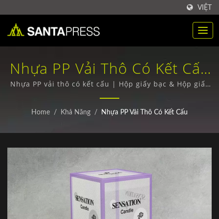
VIỆT
Nhựa PP Vải Thô Có Kết Cấu
| Hộp Giấy Bạc Thân Thiện
Nhựa PP vải thô có kết cấu | Hộp giấy bạc & Hộp giấy
sóng - Chất lượng vượt trội, Giao hàng toàn cầu
Với Môi Trường Số Lượng
Home
/
Khả Năng
/
Nhựa PP Vải Thô Có Kết Cấu
Lớn | Santa Press Co., Ltd.