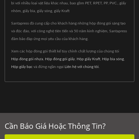
bì với nhiều loại vật liệu khác nhau, bao gồm PET, RPET, PP, PVC., giấy
nhôm, giấy bìa, giấy sóng, giấy Kraft
Santapress đã cung cấp cho khách hàng những hộp đóng gói sáng tạo
và độc đáo, với công nghệ tiên tiến và 50 năm kinh nghiệm, Santapress
đảm bảo đáp ứng mọi yêu cầu của khách hàng.
Xem các hộp đóng gói thiết kế tùy chỉnh chất lượng của chúng tôi
Hộp đóng gói nhựa
,
Hộp đóng gói giấy
,
Hộp giấy Kraft
,
Hộp bìa sóng
,
Hộp giấy bạc
và đừng ngần ngại
Liên hệ với chúng tôi
.
Cần Báo Giá Hoặc Thông Tin?