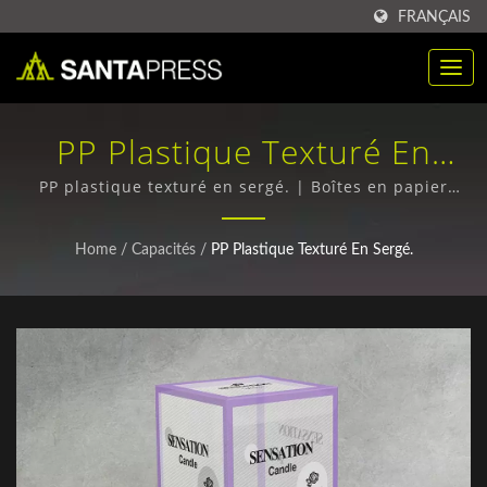
FRANÇAIS
PP Plastique Texturé En
Sergé. | Boîtes En Papier
PP plastique texturé en sergé. | Boîtes en papier
aluminium et boîtes ondulées - Qualité supérieure,
Aluminium Écologiques En
expédition dans le monde entier
Home
/
Capacités
/
PP Plastique Texturé En Sergé.
Gros | Santa Press Co., Ltd.