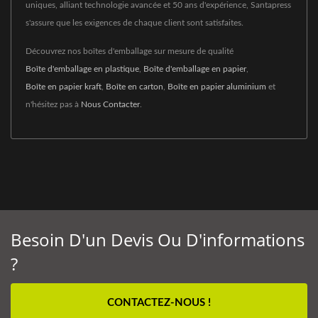
uniques, alliant technologie avancée et 50 ans d'expérience, Santapress
s'assure que les exigences de chaque client sont satisfaites.
Découvrez nos boîtes d'emballage sur mesure de qualité
Boîte d'emballage en plastique
,
Boîte d'emballage en papier
,
Boîte en papier kraft
,
Boîte en carton
,
Boîte en papier aluminium
et
n'hésitez pas à
Nous Contacter
.
Besoin D'un Devis Ou D'informations
?
CONTACTEZ-NOUS !