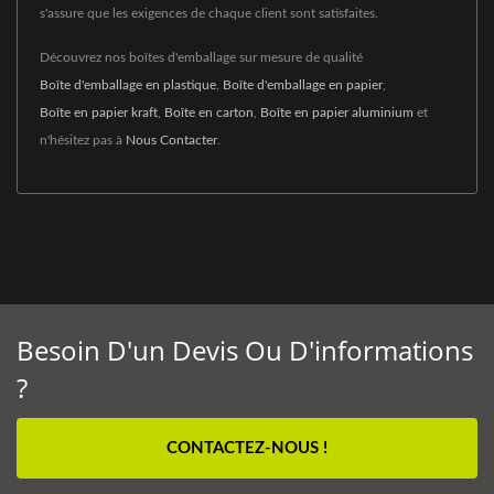
s'assure que les exigences de chaque client sont satisfaites.
Découvrez nos boîtes d'emballage sur mesure de qualité
Boîte d'emballage en plastique
,
Boîte d'emballage en papier
,
Boîte en papier kraft
,
Boîte en carton
,
Boîte en papier aluminium
et
n'hésitez pas à
Nous Contacter
.
Besoin D'un Devis Ou D'informations
?
CONTACTEZ-NOUS !