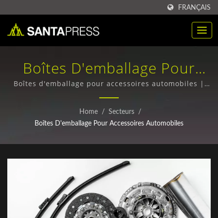
FRANÇAIS
Boîtes D'emballage Pour
Accessoires Automobiles |
Boîtes d'emballage pour accessoires automobiles |
Acheter des boîtes d'emballage RPET en vrac - Qualité
Boîte D'emballage En
supérieure, prix compétitifs
Home
/
Secteurs
/
Plastique PP Personnalisée
Boîtes D'emballage Pour Accessoires Automobiles
Pour B2B | Santa Press Co.,
Ltd.