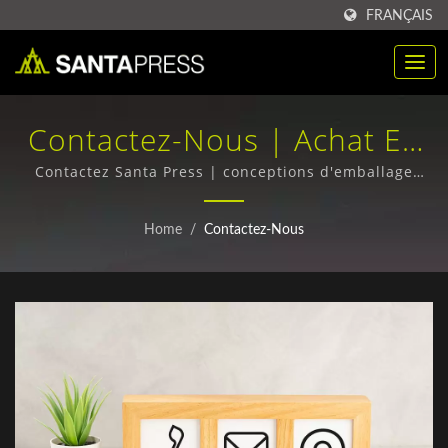
FRANÇAIS
Contactez-Nous | Achat En
Gros De Boîtes D'emballage
Contactez Santa Press | conceptions d'emballage
innovantes et sur mesure
En Plastique RPET Fabricant
Home
/
Contactez-Nous
| Santa Press Co., Ltd.