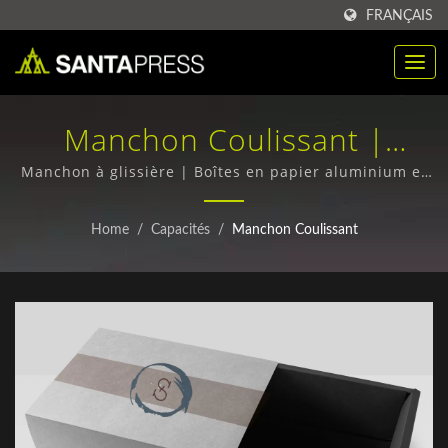
FRANÇAIS
Manchon Coulissant |
Boîtes En Papier Aluminium
Manchon à glissière | Boîtes en papier aluminium et
boîtes ondulées - Qualité supérieure, expédition dans
Écologiques En Gros | Santa
le monde entier
Home
/
Capacités
/
Manchon Coulissant
Press Co., Ltd.