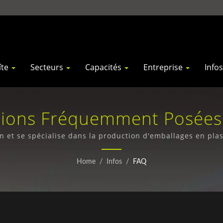
îte
Secteurs
Capacités
Entreprise
Info
ions Fréquemment Posées
n et se spécialise dans la production d'emballages en pla
dossiers en PP depuis 1971.
Home
/
Infos
/
FAQ