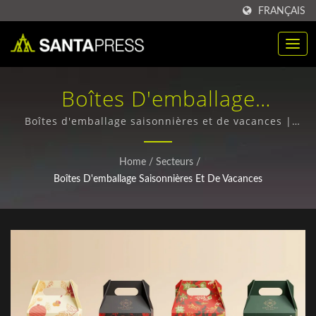
FRANÇAIS
Boîtes D'emballage
Saisonnières Et De Vacances
Boîtes d'emballage saisonnières et de vacances |
Acheter des boîtes d'emballage RPET en vrac - Qualité
| Boîte D'emballage En
supérieure, prix compétitifs
Home
/
Secteurs
/
Plastique PP Personnalisée
Boîtes D'emballage Saisonnières Et De Vacances
Pour B2B | Santa Press Co.,
Ltd.