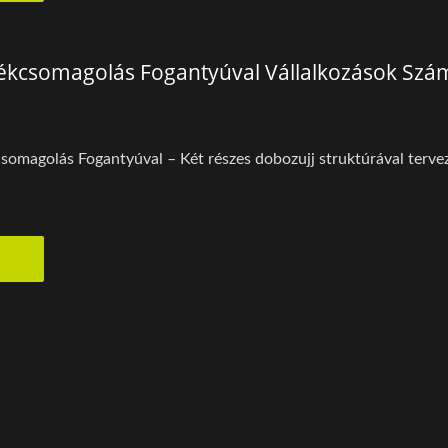
ékcsomagolás Fogantyúval Vállalkozások Szá
magolás Fogantyúval – Két részes dobozujj struktúrával tervezv