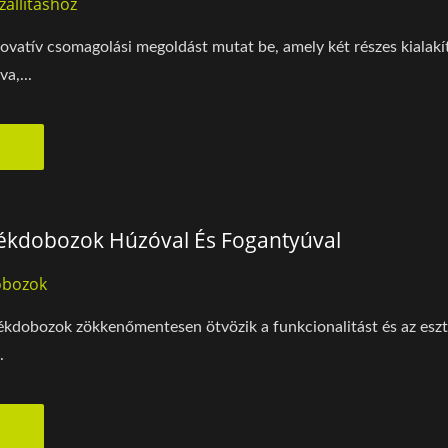
állításhoz
ovatív csomagolási megoldást mutat be, amely két részes kialakít
a,...
ékdobozok Húzóval És Fogantyúval
obozok
ékdobozok zökkenőmentesen ötvözik a funkcionalitást és az esztét
.