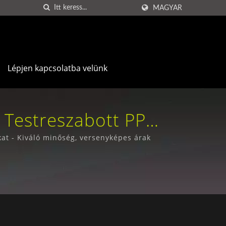
MAGYAR
Lépjen kapcsolatba velünk
 Testreszabott PP
ta Press Co., Ltd.
t - Kiváló minőség, versenyképes árak