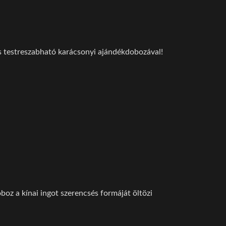
s testreszabható karácsonyi ajándékdobozával!
oz a kínai ingot szerencsés formáját öltözi