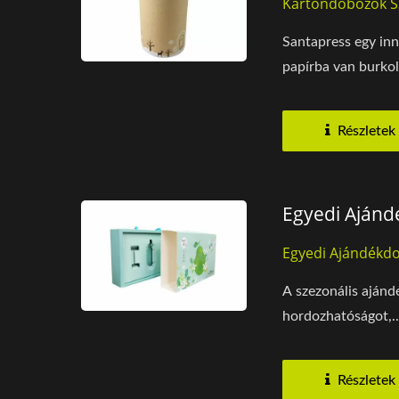
Kartondobozok Sz
Santapress egy inn
papírba van burkolv
Részletek
Egyedi Ajánd
Egyedi Ajándékd
A szezonális ajánd
hordozhatóságot,..
Részletek