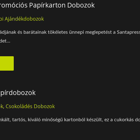
romóciós Papírkarton Dobozok
pi Ajándékdobozok
djának és barátainak tökéletes ünnepi meglepetést a Santapres
et...
apírdobozok
k, Csokoládés Dobozok
t, tartós, kiváló minőségű kartonból készült, ez a cukorkás dob