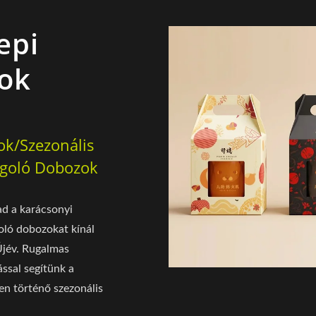
epi
ok
ok/Szezonális
goló Dobozok
d a karácsonyi
oló dobozokat kínál
Újév. Rugalmas
ssal segítünk a
en történő szezonális