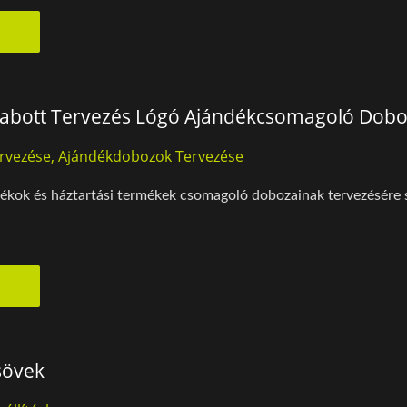
zabott Tervezés Lógó Ajándékcsomagoló Dob
rvezése, Ajándékdobozok Tervezése
ékok és háztartási termékek csomagoló dobozainak tervezésére s
sövek