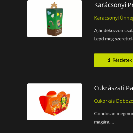
Karácsonyi P
Karácsonyi Ünne
Ajándékozzon csalá
Lepd meg szeretteid
Részletek
Cukrászati P
Cukorkás Dobozo
Gondosan megmunkál
magára,...