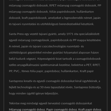
műanyag csomagoló dobozok, RPET műanyag csomagoló dobozok, PP
műanyag csomagoló dobozok, fóliás papírdobozok, hullámkarton
dobozok, kraft papírdobozok, amelyeket a legmodernebb német, japán
és tajvani nyomtatási és utófeldolgozó berendezésekkel készítünk.
Santa Press egy vezető tajvani gyártó, amely 1971 óta specializálódott
egyedi műanyag csomagolások, papírdobozok és PP mappa készítésére.
A német, japán és tajvani csúcstechnológiás nyomtató- és
utófeldolgozó gépeinkkel minden gyártási folyamatot alaposan házon
belül tudunk végezni. Képességeink közé tartozik a csomagolódobozok
széles anyagalkalmazási spektrumának kezelése, beleértve a PET, RPET,
PP, PVC., fémes fólia papír, papírdoboz, hullámkarton, Kraft papír
Santapress kreatív és egyedi csomagoló dobozokat kínál ügyfeleinek, a
fejlett technológia és az 50 éves tapasztalat révén, Santapress biztosítja,
hogy minden ügyfél igénye teljesüljön.
Tekintse meg minőségi egyedi tervezésű csomagoló dobozainkat
Műanyag csomagoló doboz
,
Papír csomagoló doboz
,
Kraft papír doboz
,