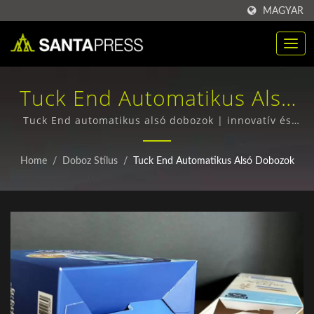
MAGYAR
Tuck End Automatikus Alsó
Dobozok | RPET Műanyag
Tuck End automatikus alsó dobozok | innovatív és
egyedi csomagolási tervek
Csomagoló Dobozok
Home
/
Doboz Stílus
/
Tuck End Automatikus Alsó Dobozok
Nagykereskedelmi Vásárlása
Gyártó | Santa Press Co.,
Ltd.