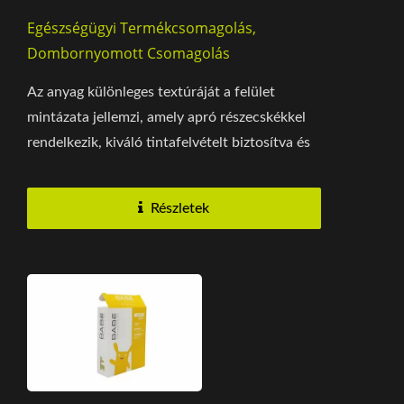
Egészségügyi Termékcsomagolás,
Dombornyomott Csomagolás
Az anyag különleges textúráját a felület
mintázata jellemzi, amely apró részecskékkel
rendelkezik, kiváló tintafelvételt biztosítva és
fokozva...
Részletek