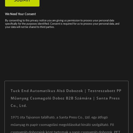
Tuck End Automatikus Alsó Dobozok | Testreszabott PP
Műanyag Csomagoló Doboz B2B Számára | Santa Press
Co., Ltd.
1971 óta Tajvanon található, a Santa Press Co., Ltd. egy átfogó
műanyag és papír csomagolási megoldásokat kínáló szolgáltató. Fő
csomagoló dobozaink közé tartoznak a papír csomagoló dobozok, PET