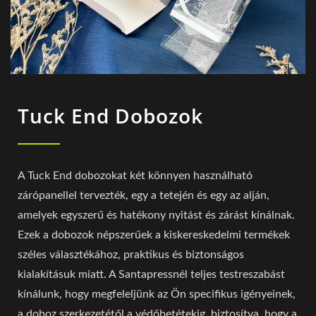
Tuck End Dobozok
A Tuck End dobozokat két könnyen használható
zárópanellel tervezték, egy a tetején és egy az alján,
amelyek egyszerű és hatékony nyitást és zárást kínálnak.
Ezek a dobozok népszerűek a kiskereskedelmi termékek
széles választékához, praktikus és biztonságos
kialakításuk miatt. A Santapressnél teljes testreszabást
kínálunk, hogy megfeleljünk az Ön specifikus igényeinek,
a doboz szerkezetétől a védőbetétekig, biztosítva, hogy a