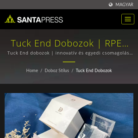
MAGYAR
Tuck End Dobozok | RPET
Műanyag Csomagoló
Tuck End dobozok | innovatív és egyedi csomagolási
tervek
Dobozok Nagykereskedelmi
Home
/
Doboz Stílus
/
Tuck End Dobozok
Vásárlása Gyártó | Santa
Press Co., Ltd.