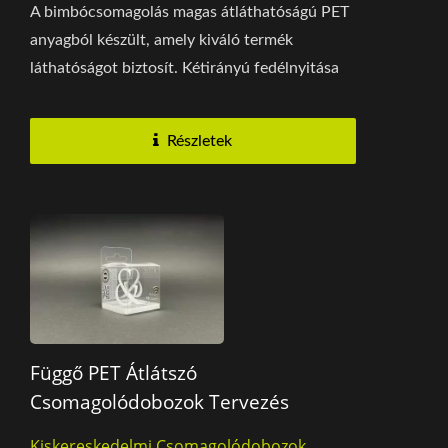
A bimbócsomagolás magas átláthatóságú PET
anyagból készült, amely kiváló termék
láthatóságot biztosít. Kétirányú fedélnyitása
van,...
Részletek
Függő PET Átlátszó
Csomagolódobozok Tervezés
Kiskereskedelmi Csomagolódobozok