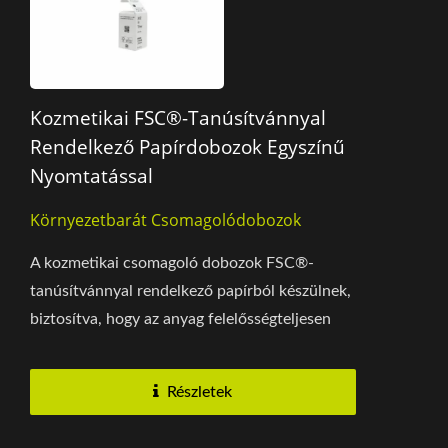
Kozmetikai FSC®-Tanúsítvánnyal
Rendelkező Papírdobozok Egyszínű
Nyomtatással
Környezetbarát Csomagolódobozok
A kozmetikai csomagoló dobozok FSC®-
tanúsítvánnyal rendelkező papírból készülnek,
biztosítva, hogy az anyag felelősségteljesen
kezelt, FSC®-tanúsítvánnyal...
Részletek