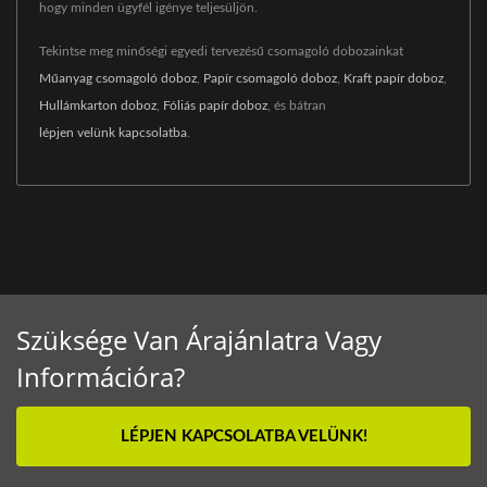
hogy minden ügyfél igénye teljesüljön.
Tekintse meg minőségi egyedi tervezésű csomagoló dobozainkat
Műanyag csomagoló doboz
,
Papír csomagoló doboz
,
Kraft papír doboz
,
Hullámkarton doboz
,
Fóliás papír doboz
, és bátran
lépjen velünk kapcsolatba
.
Szüksége Van Árajánlatra Vagy
Információra?
LÉPJEN KAPCSOLATBA VELÜNK!