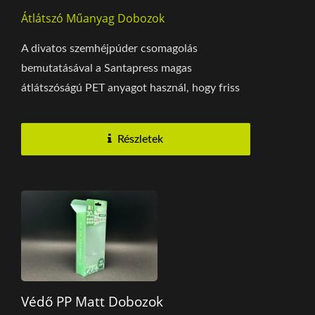
Átlátszó Műanyag Dobozok
A divatos szemhéjpúder csomagolás
bemutatásával a Santapress magas
átlátszóságú PET anyagot használ, hogy friss
és átlátszó megjelenést...
Részletek
Védő PP Matt Dobozok