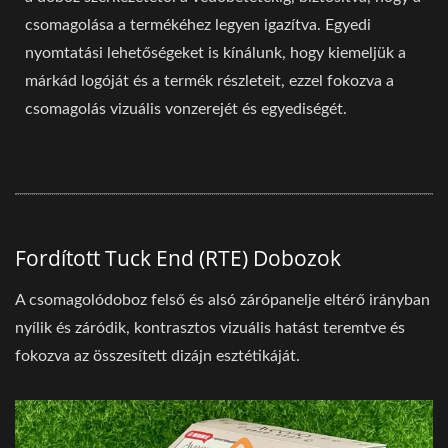
csomagolása a termékéhez legyen igazítva. Egyedi
nyomtatási lehetőségeket is kínálunk, hogy kiemeljük a
márkád logóját és a termék részleteit, ezzel fokozva a
csomagolás vizuális vonzerejét és egyediségét.
Fordított Tuck End (RTE) Dobozok
A csomagolódoboz felső és alsó zárópanelje eltérő irányban
nyílik és záródik, kontrasztos vizuális hatást teremtve és
fokozva az összesített dizájn esztétikáját.