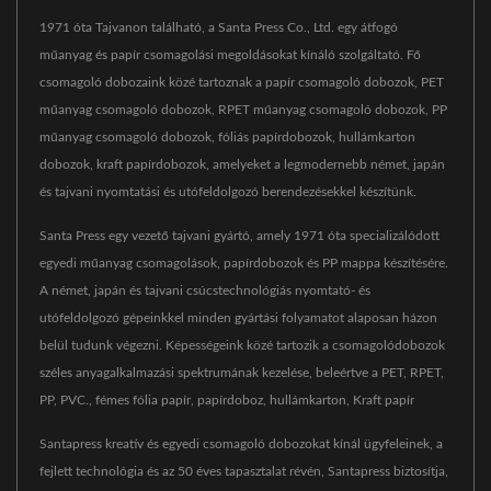
1971 óta Tajvanon található, a Santa Press Co., Ltd. egy átfogó
műanyag és papír csomagolási megoldásokat kínáló szolgáltató. Fő
csomagoló dobozaink közé tartoznak a papír csomagoló dobozok, PET
műanyag csomagoló dobozok, RPET műanyag csomagoló dobozok, PP
műanyag csomagoló dobozok, fóliás papírdobozok, hullámkarton
dobozok, kraft papírdobozok, amelyeket a legmodernebb német, japán
és tajvani nyomtatási és utófeldolgozó berendezésekkel készítünk.
Santa Press egy vezető tajvani gyártó, amely 1971 óta specializálódott
egyedi műanyag csomagolások, papírdobozok és PP mappa készítésére.
A német, japán és tajvani csúcstechnológiás nyomtató- és
utófeldolgozó gépeinkkel minden gyártási folyamatot alaposan házon
belül tudunk végezni. Képességeink közé tartozik a csomagolódobozok
széles anyagalkalmazási spektrumának kezelése, beleértve a PET, RPET,
PP, PVC., fémes fólia papír, papírdoboz, hullámkarton, Kraft papír
Santapress kreatív és egyedi csomagoló dobozokat kínál ügyfeleinek, a
fejlett technológia és az 50 éves tapasztalat révén, Santapress biztosítja,