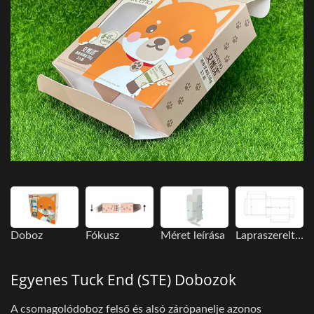
Doboz
Fókusz
Méret leírása
Lapraszerelt megjelenítési kép
Egyenes Tuck End (STE) Dobozok
A csomagolódoboz felső és alsó zárópanelje azonos