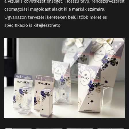
a vizuális következetlenséget. Hosszú távú, rendszervezérelt
csomagolási megoldást alakít ki a márkák számára.
Ugyanazon tervezési kereteken belül több méret és
specifikáció is kifejleszthető