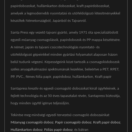
papírdobozokat, hullámkarton dobozokat, kraft papírdobozokat,
amelyek a legmodernebb nyomtatási és utófeldolgozó létesítményekkel
készültek Németországból, Japánból és Tajvanról.
Santa Press egy vezető tajvani gyártó, amely 1971 óta specializálódott
egyedi műanyag csomagolások, papírdobozok és PP mappa készítésére.
A német, japán és tajvani csúcstechnológiás nyomtató- és
utófeldolgozó gépeinkkel minden gyártási folyamatot alaposan házon
belül tudunk végezni. Képességeink közé tartozik a csomagolódobozok
széles anyagalkalmazási spektrumának kezelése, beleértve a PET, RPET,
PP, PVC., fémes fólia papír, papírdoboz, hullámkarton, Kraft papír
Santapress kreatív és egyedi csomagoló dobozokat kínál ügyfeleinek, a
fejlett technológia és az 50 éves tapasztalat révén, Santapress biztosítja,
hogy minden ügyfél igénye teljesüljön.
Tekintse meg minőségi egyedi tervezésű csomagoló dobozainkat
Műanyag csomagoló doboz
,
Papír csomagoló doboz
,
Kraft papír doboz
,
Hullámkarton doboz
,
Fóliás papír doboz
, és bátran