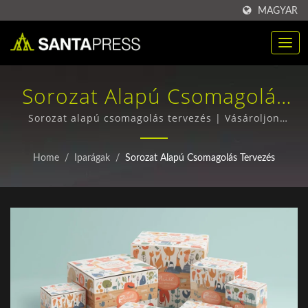
MAGYAR
Sorozat Alapú Csomagolás
Tervezés | Testreszabott PP
Sorozat alapú csomagolás tervezés | Vásároljon
nagykereskedelmi RPET csomagoló dobozokat - Kiváló
Műanyag Csomagoló Doboz
minőség, versenyképes árak
Home
/
Iparágak
/
Sorozat Alapú Csomagolás Tervezés
B2B Számára | Santa Press
Co., Ltd.