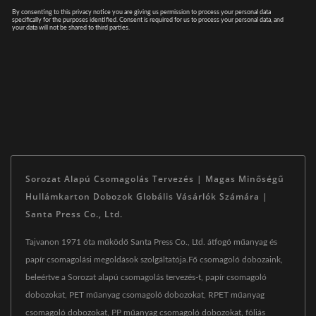
Sorozat Alapú Csomagolás Tervezés | Magas Minőségű
Hullámkarton Dobozok Globális Vásárlók Számára |
Santa Press Co., Ltd.
Tajvanon 1971 óta működő Santa Press Co., Ltd. átfogó műanyag és
papír csomagolási megoldások szolgáltatója.Fő csomagoló dobozaink,
beleértve a Sorozat alapú csomagolás tervezés-t, papír csomagoló
dobozokat, PET műanyag csomagoló dobozokat, RPET műanyag
csomagoló dobozokat, PP műanyag csomagoló dobozokat, fóliás