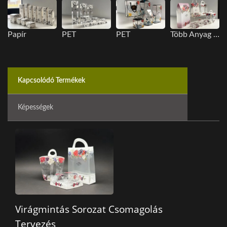
Papír
PET
PET
Több Anyag Opció
Kapcsolódó Termékek
Képességek
Virágmintás Sorozat Csomagolás
Tervezés