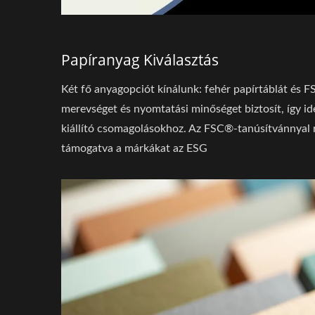
Papíranyag Kiválasztás
Két fő anyagopciót kínálunk: fehér papírtáblát és F
merevséget és nyomtatási minőséget biztosít, így id
kiállító csomagolásokhoz. Az FSC®-tanúsítvánnyal r
támogatva a márkákat az ESG