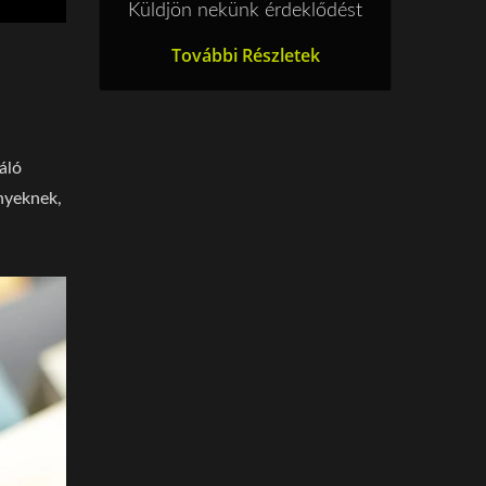
Küldjön nekünk érdeklődést
További Részletek
áló
nyeknek,