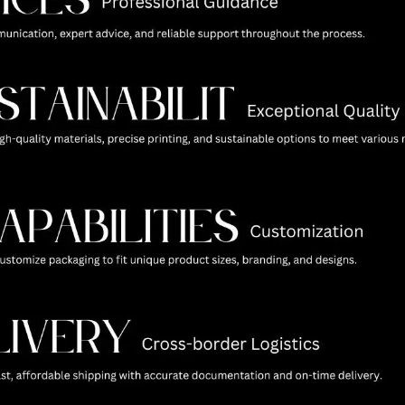
Holografikus Fóliás
Kézi PP Mappa
Papírdobozok
Kozmetikumokhoz