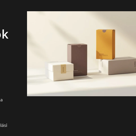
ok
 a
lási