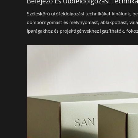
Befejező És Utófeldolgozási Technik
Széleskörű utófeldolgozási technikákat kínálunk, bel
dombornyomást és mélynyomást, ablakpótlást, valam
iparágakhoz és projektigényekhez igazíthatók, fokoz