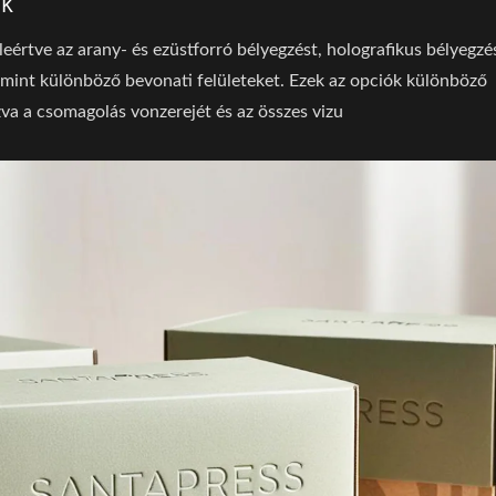
ák
eértve az arany- és ezüstforró bélyegzést, holografikus bélyegzé
int különböző bevonati felületeket. Ezek az opciók különböző
va a csomagolás vonzerejét és az összes vizu