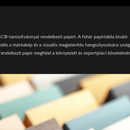
SC®-tanúsítvánnyal rendelkező papírt. A fehér papírtábla kiváló
eális a márkakép és a vizuális megjelenítés hangsúlyozására szolg
endelkező papír megfelel a környezeti és exportpiaci követelmé