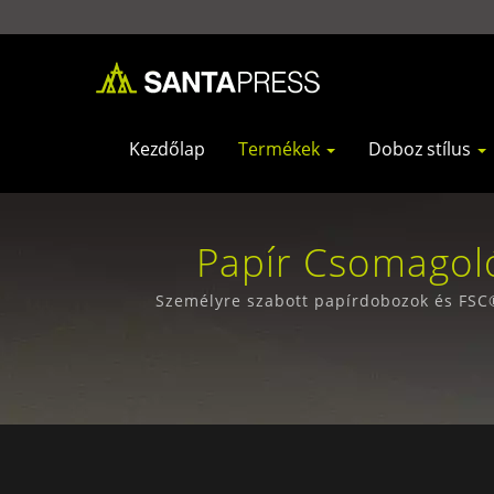
Kezdőlap
Termékek
Doboz stílus
Papír Csomagoló
Beszállítók Vá
Személyre szabott papírdobozok és FSC®