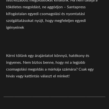
testreszabott megoldásokat kínálunk. Ha nem találja a
tökéletes megoldást, ne aggódjon – Santapress
kifogástalan egyedi csomagolási és nyomtatási
szolgáltatásokat nyújt, hogy megfeleljen egyedi
igényeinek
Kérni tőlünk egy árajánlatot könnyű, hatékony és
ingyenes. Nem biztos benne, hogy mi a legjobb
csomagolási megoldás a márkája számára? Csak egy
hívás vagy kattintás választ el minket!