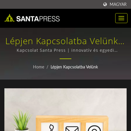
MAGYAR
Lépjen Kapcsolatba Velünk |
RPET Műanyag Csomagoló
Kapcsolat Santa Press | innovatív és egyedi
csomagolási tervek
Dobozok Nagykereskedelmi
Home
/
Lépjen Kapcsolatba Velünk
Vásárlása Gyártó | Santa
Press Co., Ltd.