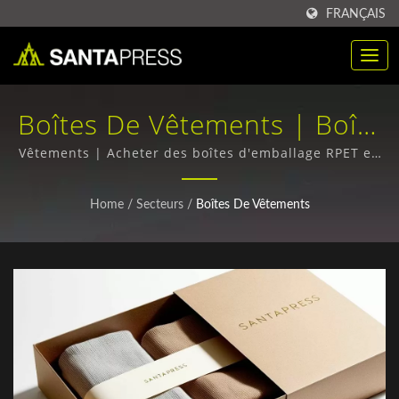
FRANÇAIS
Boîtes De Vêtements | Boîte
D'emballage En Plastique PP
Vêtements | Acheter des boîtes d'emballage RPET en
vrac - Qualité supérieure, prix compétitifs
Personnalisée Pour B2B |
Home
/
Secteurs
/
Boîtes De Vêtements
Santa Press Co., Ltd.