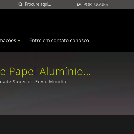
PORTUGUÊS
rmações
Entre em contato conosco
De Papel Alumínio
Press Co., Ltd.
idade Superior, Envio Mundial