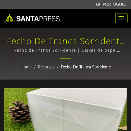
PORTUGUÊS
Fecho De Tranca Sorridente
| Caixas De Papel Alumínio
Fecho de Tranca Sorridente | Caixas de papel
alumínio e papelão ondulado - Qualidade Superior,
Ecológicas Em Grande
Envio Mundial
Home
/
Recursos
/
Fecho De Tranca Sorridente
Quantidade | Santa Press
Co., Ltd.