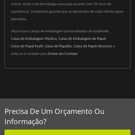
únicas, tanto com tecnologia avançada quanto com 50 anos de
experiência, Santapress garante que as demandas de cada cliente sejam
atendidas.
Veja nossas caixas de embalagem personalizadas de qualidade
Caixa de Embalagem Plástica
,
Caixa de Embalagem de Papel
,
Caixa de Papel Kraft
,
Caixa de Papelão
,
Caixa de Papel Alumínio
e
sinta-se à vontade para
Entrar em Contato
.
Precisa De Um Orçamento Ou
Informação?