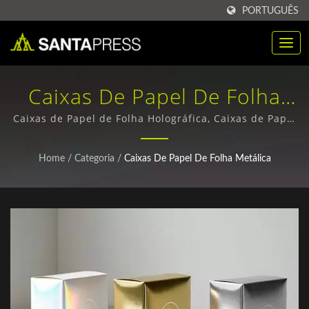
PORTUGUÊS
Caixas De Papel De Folha
Metálica / Fornecedores De
Caixas de Papel de Folha Holográfica, Caixas de Papel
de Folha Metálica Dourada e Prateada / Caixas de
Caixas De Papel Kraft
Embalagem de Papel Ecológico - Designs
Home
/
Categoria
/
Caixas De Papel De Folha Metálica
Personalizados e Pedidos em Grande Escala
Sustentáveis Para Empresas
| Santa Press Co., Ltd.