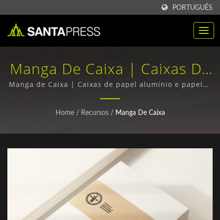
PORTUGUÊS
Manga De Caixa | Caixas De
Papel Alumínio Ecológicas
Manga de Caixa | Caixas de papel alumínio e papelão
ondulado - Qualidade Superior, Envio Mundial
Em Grande Quantidade |
Home
/
Recursos
/
Manga De Caixa
Santa Press Co., Ltd.