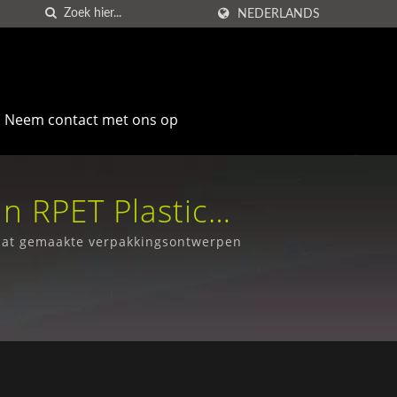
NEDERLANDS
Neem contact met ons op
n RPET Plastic
ss Co., Ltd.
 maat gemaakte verpakkingsontwerpen