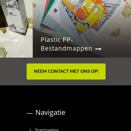
zen
Plastic PP-
Bestandmappen
NEEM CONTACT MET ONS OP!
Navigatie
Startpagina