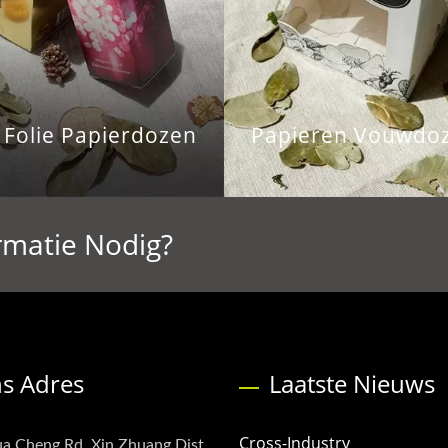
c Folie Papierdozen
Papieren Vouwdo
rmatie Nodig?
s Adres
Laatste Nieuws
Cross-Industry
a Cheng Rd, Xin Zhuang Dist,