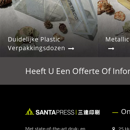
Duidelijke Plastic
Metalli
Verpakkingsdozen
Heeft U Een Offerte Of Info
On
Met state-of-the-art druk- en
25 Hu