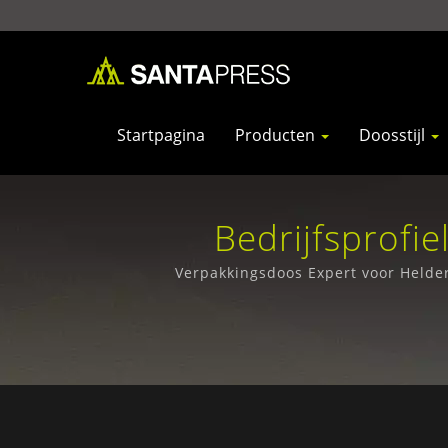
Startpagina
Producten
Doosstijl
Bedrijfsprofi
Verpakkings
Verpakkingsdoos Expert voor Helder