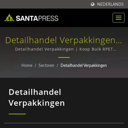
NEDERLANDS
Detailhandel Verpakkingen |
Aangepaste PP Plastic
Detailhandel Verpakkingen | Koop Bulk RPET
Verpakkingsdozen - Topkwaliteit, Concurrentiële
Verpakkingsdoos Voor B2B |
Prijzen
Home
/
Sectoren
/
Detailhandel Verpakkingen
Santa Press Co., Ltd.
Detailhandel
Verpakkingen