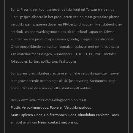
Santa Press is een toonaangevende fabrikant uit Taiwan en is sinds
1971 gespecialiseerd in het produceren van op maat gemaakte plastic
verpakkingen, papieren dozen en PP-bestandmappen. Met state-of-the-
art druk- en nabewerkingsmachines uit Duitsland, Japan en Taiwan
kunnen we alle productieprocessen grondig in eigen huis afronden.
Onze mogelijkheden omvatten verpakkingsdozen met een breed scala
aan materiaaltoepassingen, waaronder PET, RPET, PP, PVC., metalen
foliepapier, karton, golfkarton, Kraftpapier
Santapress biedt klanten creatieve en unieke verpakkingsdozen, zowel
met geavanceerde technologie als 50 jaar ervaring, Santapress zorgt
ervoor dat aan de eisen van elke klant wordt voldaan.
Bekijk onze kwaliteits verpakkingsdozen op maat
Plastic Verpakkingsdoos
,
Papieren Verpakkingsdoos
,
Kraft Papieren Doos
,
Golfkartonnen Doos
,
Aluminium Papieren Doos
en voel je vrij om
Neem contact met ons op
.