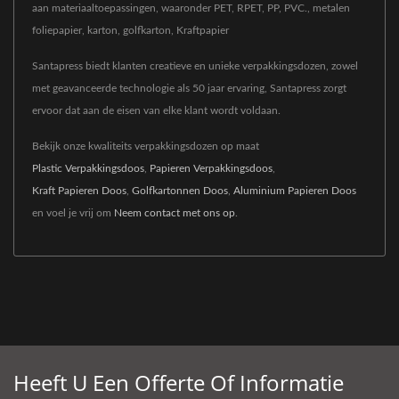
aan materiaaltoepassingen, waaronder PET, RPET, PP, PVC., metalen
foliepapier, karton, golfkarton, Kraftpapier
Santapress biedt klanten creatieve en unieke verpakkingsdozen, zowel
met geavanceerde technologie als 50 jaar ervaring, Santapress zorgt
ervoor dat aan de eisen van elke klant wordt voldaan.
Bekijk onze kwaliteits verpakkingsdozen op maat
Plastic Verpakkingsdoos
,
Papieren Verpakkingsdoos
,
Kraft Papieren Doos
,
Golfkartonnen Doos
,
Aluminium Papieren Doos
en voel je vrij om
Neem contact met ons op
.
Heeft U Een Offerte Of Informatie