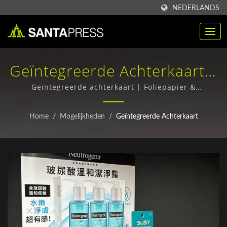
NEDERLANDS
Geïntegreerde Achterkaart |
Milieuvriendelijke Folie
Geïntegreerde achterkaart | Foliepapier &
Golfkartonnen Dozen - Superieure Kwaliteit,
Papierdozen In Bulk | Santa
Wereldwijde Verzendservice
Home
/
Mogelijkheden
/
Geïntegreerde Achterkaart
Press Co., Ltd.