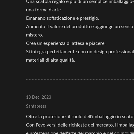
Una scatola regalo è più di un semplice imballaggi
Cartella PP A Mano
Scat
una forma d'arte
Emanano sofisticazione e prestigio.
Aumenta il valore del prodotto e aggiunge un senso 
mistero.
Crea un'esperienza di attesa e piacere.
Si integra perfettamente con un design professional
materiali di alta qualità.
13 Dec, 2023
Santapress
Oltre la protezione: il ruolo dell'imballaggio in scat
Con l'evolversi delle richieste del mercato, l'imballa
è un'estensione dell'arte del marchio e del coinvolgi