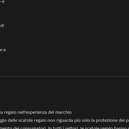
o—è
ole In Carta Olografica
Cartella PP A Man
Per Cosmetici
di
e e
ola regalo nell'esperienza del marchio
ggio delle scatole regalo non riguarda più solo la protezione dei p
mento dei consumatori. In tutti i settori, le scatole regalo hanno