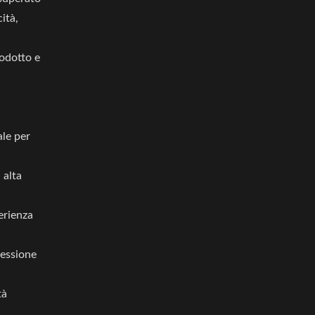
ità,
rodotto e
ale per
 alta
erienza
ressione
tà