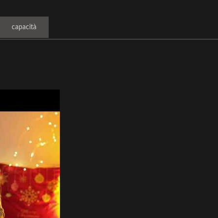
Capacità
atola regalo