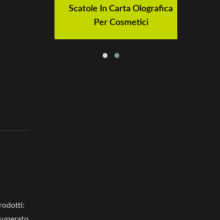
o
Scatole In Carta Olografica
Per Cosmetici
rodotti:
 superato