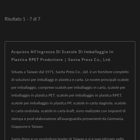
Risultato 1 - 7 di 7
Acquisto All'ingrosso Di Scatole Di Imballaggio In
Plastica RPET Produttore | Santa Press Co., Ltd.
Situata a Taiwan dal 1971, Santa Press Co., Ltd. è un fornitore completo
di soluzioni per imballaggi in plastica e carta. Le nostre principali scatole
per imballaggio, comprese scatole per imballaggio in carta, scatole per
imballaggio in plastica PET, scatole per imballaggio in plastica RPET,
scatole per imballaggio in plastica PP, scatole in carta stagnola, scatole
in carta ondulata, scatole in carta kraft, sono realizzate con impianti di
stampa e post-elaborazione all'avanguardia provenienti da Germania,
Giappone e Taiwan.
Santa Press è un produttore leader di Taiwan e si è specializzato nella