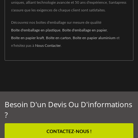
uniques, alliant technologie avancée et 50 ans d'expérience, Santapress
s'assure que les exigences de chaque client sont satisfaites.
Découvrez nos boîtes d'emballage sur mesure de qualité
Boîte d'emballage en plastique
,
Boîte d'emballage en papier
,
Boîte en papier kraft
,
Boîte en carton
,
Boîte en papier aluminium
et
n'hésitez pas à
Nous Contacter
.
Besoin D'un Devis Ou D'informations
?
CONTACTEZ-NOUS !