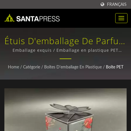
FRANÇAIS
Étuis D'emballage De Parfum
Personnalisables / Boîtes En
Emballage exquis / Emballage en plastique PET
premium - Options durables et durables
Papier Ondulé De Haute
Home
/
Catégorie
/
Boîtes D'emballage En Plastique
/
Boîte PET
Qualité Pour Les Acheteurs
Du Monde Entier | Santa
Press Co., Ltd.