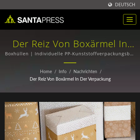
DEUTSCH
Der Reiz Von Boxärmel In
Der Verpackung | Individuell
Boxhüllen | Individuelle PP-Kunststoffverpackungsbox
- Ideal für B2B-Bedürfnisse
Angefertigte PP-
Home
/
Info
/
Nachrichten
/
Kunststoffverpackungsbox
Der Reiz Von Boxärmel In Der Verpackung
Für B2B | Santa Press Co.,
Ltd.