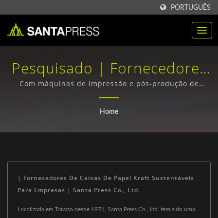
PORTUGUÊS
Pesquisado | Fornecedores
De Caixas De Papel Kraft
Com máquinas de impressão e pós-produção de
última geração da Alemanha, Japão e Taiwan,
Sustentáveis Para Empresas
podemos ter todos os processos de produção
Home
finalizados internamente de forma completa.
| Santa Press Co., Ltd.
| Fornecedores De Caixas De Papel Kraft Sustentáveis
Para Empresas | Santa Press Co., Ltd.
Localizada em Taiwan desde 1971, Santa Press Co., Ltd. tem sido uma