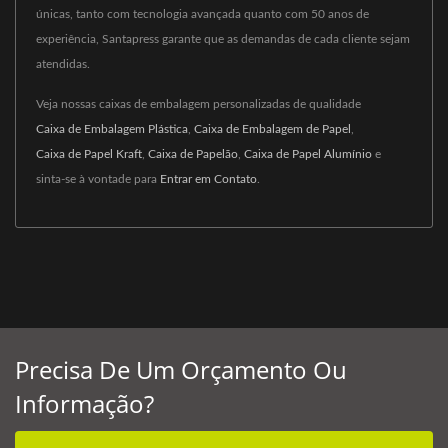
únicas, tanto com tecnologia avançada quanto com 50 anos de
experiência, Santapress garante que as demandas de cada cliente sejam
atendidas.
Veja nossas caixas de embalagem personalizadas de qualidade
Caixa de Embalagem Plástica
,
Caixa de Embalagem de Papel
,
Caixa de Papel Kraft
,
Caixa de Papelão
,
Caixa de Papel Alumínio
e
sinta-se à vontade para
Entrar em Contato
.
Precisa De Um Orçamento Ou
Informação?